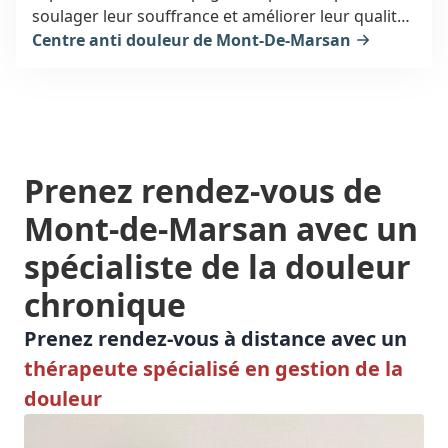
soulager leur souffrance et améliorer leur qualité
de vie. Des traitements personnalisés, adaptés à
Centre anti douleur de Mont-De-Marsan
chaque situation, sont proposés dans un
environnement chaleureux et bienveillant.
Prenez rendez-vous
de
Mont-de-Marsan
avec un
spécialiste de la
douleur
chronique
Prenez rendez-vous à distance avec un
thérapeute spécialisé en gestion de la
douleur