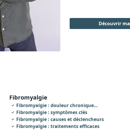
Découvrir m
fibromyalgie
Fibromyalgie : douleur chronique
invalidante
Fibromyalgie : symptômes clés
Fibromyalgie : causes et déclencheurs
Fibromyalgie : traitements efficaces