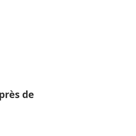
 près
de