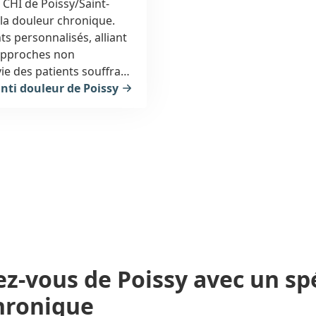
u CHI de Poissy/Saint-
la douleur chronique.
ts personnalisés, alliant
 approches non
ie des patients souffrant
anti douleur de Poissy
ez-vous
de Poissy
avec un spé
hronique