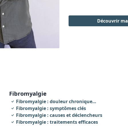
Découvrir m
fibromyalgie
Fibromyalgie : douleur chronique
invalidante
Fibromyalgie : symptômes clés
Fibromyalgie : causes et déclencheurs
Fibromyalgie : traitements efficaces