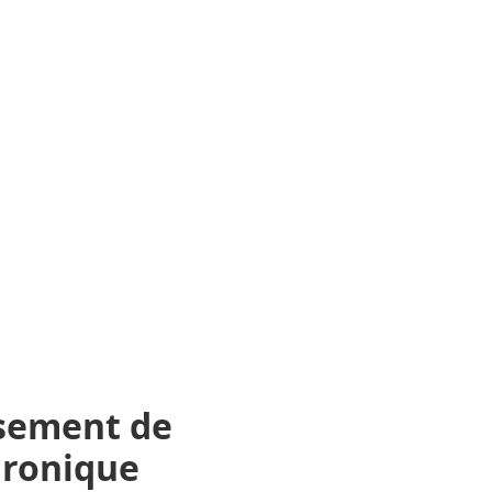
ssement de
hronique