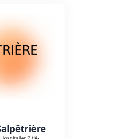
Salpêtrière
Hospitalier Pitié-