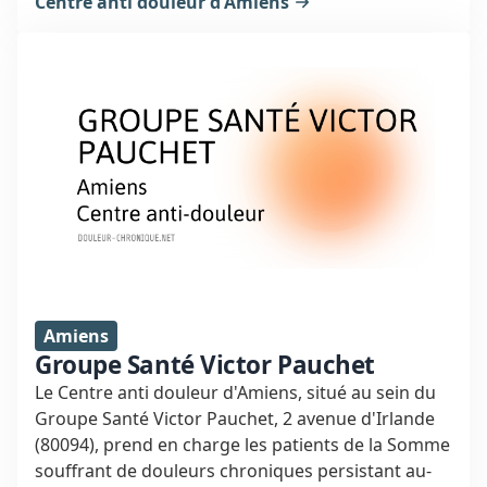
et améliorer la qualité de vie. L'accompagnement
Centre anti douleur d'Amiens
est adapté à chaque patient, avec un suivi sur
mesure.
Amiens
Groupe Santé Victor Pauchet
Le Centre anti douleur d'Amiens, situé au sein du
Groupe Santé Victor Pauchet, 2 avenue d'Irlande
(80094), prend en charge les patients de la Somme
souffrant de douleurs chroniques persistant au-