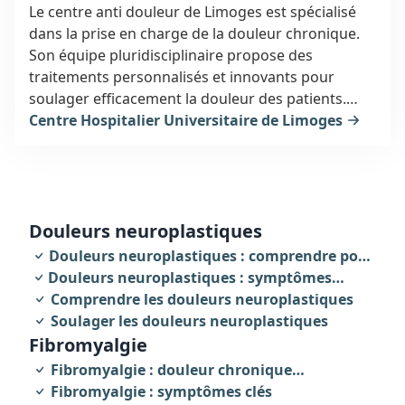
Le centre anti douleur de Limoges est spécialisé
dans la prise en charge de la douleur chronique.
Son équipe pluridisciplinaire propose des
traitements personnalisés et innovants pour
soulager efficacement la douleur des patients.
Toutes les informations pratiques sont
Centre Hospitalier Universitaire de Limoges
disponibles sur le site web du centre pour prendre
rendez-vous et améliorer sa qualité de vie.
douleurs neuroplastiques
Douleurs neuroplastiques : comprendre pour
Douleurs neuroplastiques : symptômes
agir
révélateurs
Comprendre les douleurs neuroplastiques
Soulager les douleurs neuroplastiques
fibromyalgie
Fibromyalgie : douleur chronique
invalidante
Fibromyalgie : symptômes clés