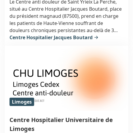
Le Centre anti douleur de Saint Yrieix La Perche,
situé au Centre Hospitalier Jacques Boutard, place
du président magnaud (87500), prend en charge
les patients de Haute-Vienne souffrant de
douleurs chroniques persistantes au-delà de 3
mois. Les informations ci-dessous vous
Centre Hospitalier Jacques Boutard
orienteront vers un spécialiste de la douleur à
Saint Yrieix La Perche.
Limoges
Centre Hospitalier Universitaire de
Limoges