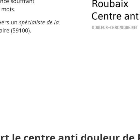
nce souffrant
 mois.
 vers un
spécialiste de la
ire (59100).
rt le centre anti douleur de