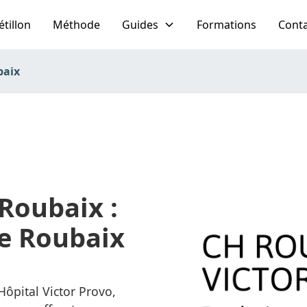
étillon
Méthode
Guides
Formations
Cont
baix
Roubaix :
de Roubaix
l'Hôpital Victor Provo,