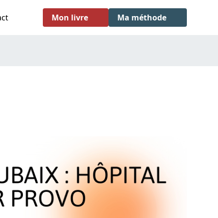
act
Mon livre
Ma méthode