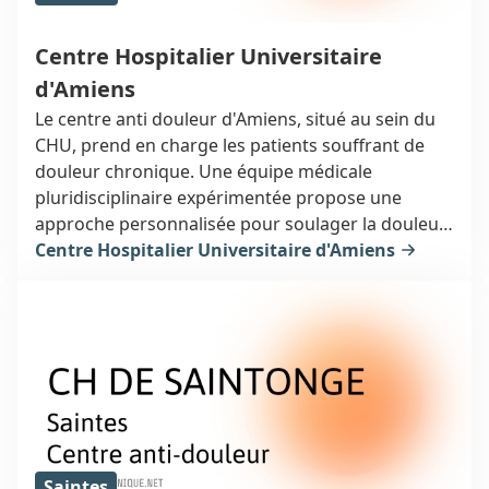
Centre Hospitalier Universitaire
d'Amiens
Le centre anti douleur d'Amiens, situé au sein du
CHU, prend en charge les patients souffrant de
douleur chronique. Une équipe médicale
pluridisciplinaire expérimentée propose une
approche personnalisée pour soulager la douleur
et améliorer la qualité de vie. L'accompagnement
Centre Hospitalier Universitaire d'Amiens
est adapté à chaque patient, avec un suivi sur
mesure.
Saintes