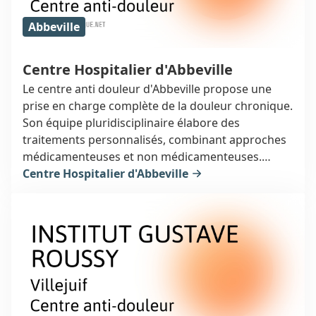
Abbeville
Centre Hospitalier d'Abbeville
Le centre anti douleur d'Abbeville propose une
prise en charge complète de la douleur chronique.
Son équipe pluridisciplinaire élabore des
traitements personnalisés, combinant approches
médicamenteuses et non médicamenteuses.
L'objectif est d'aider les patients à retrouver une
Centre Hospitalier d'Abbeville
qualité de vie optimale. Le centre invite à les
contacter pour un accompagnement sur mesure.