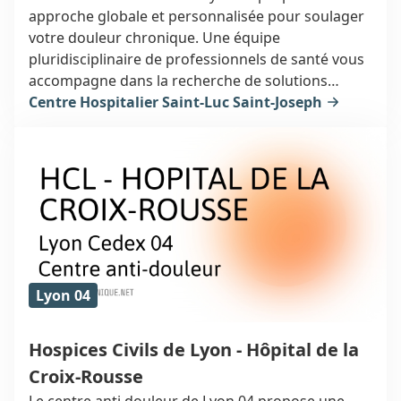
approche globale et personnalisée pour soulager
votre douleur chronique. Une équipe
pluridisciplinaire de professionnels de santé vous
accompagne dans la recherche de solutions
adaptées à votre situation. Bénéficiez d'un suivi
Centre Hospitalier Saint-Luc Saint-Joseph
sur mesure et de traitements innovants pour
retrouver une meilleure qualité de vie.
Lyon 04
Hospices Civils de Lyon - Hôpital de la
Croix-Rousse
Le centre anti douleur de Lyon 04 propose une