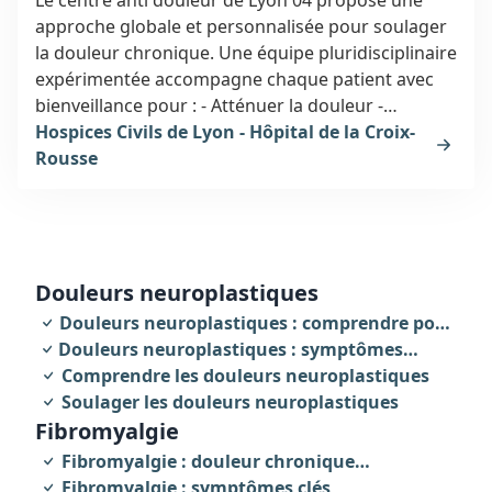
approche globale et personnalisée pour soulager
la douleur chronique. Une équipe pluridisciplinaire
expérimentée accompagne chaque patient avec
bienveillance pour : - Atténuer la douleur -
Améliorer la qualité de vie - Élaborer des
Hospices Civils de Lyon - Hôpital de la Croix-
traitements sur-mesure - Utiliser des techniques
Rousse
innovantes Le tout dans un cadre chaleureux et
adapté.
douleurs neuroplastiques
Douleurs neuroplastiques : comprendre pour
Douleurs neuroplastiques : symptômes
agir
révélateurs
Comprendre les douleurs neuroplastiques
Soulager les douleurs neuroplastiques
fibromyalgie
Fibromyalgie : douleur chronique
invalidante
Fibromyalgie : symptômes clés