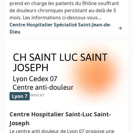
prend en charge les patients du Rhône souffrant
de douleurs chroniques persistant au-delà de 3
mois. Les informations ci-dessous vous
orienteront vers un spécialiste de la douleur
Centre Hospitalier Spécialisé Saint-Jean-de-
expérimenté à Lyon 8ème.
Dieu
Lyon 7
Centre Hospitalier Saint-Luc Saint-
Joseph
Le centre anti douleur de Lyon 07 propose une