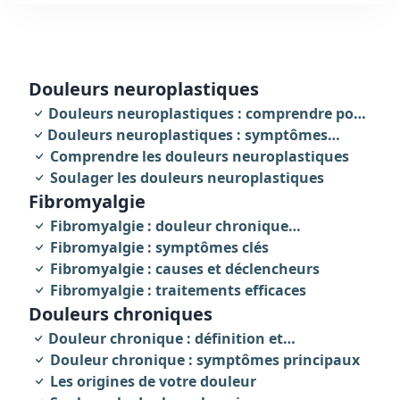
Tabarly (44202).
douleurs neuroplastiques
Douleurs neuroplastiques : comprendre pour
Douleurs neuroplastiques : symptômes
agir
révélateurs
Comprendre les douleurs neuroplastiques
Soulager les douleurs neuroplastiques
fibromyalgie
Fibromyalgie : douleur chronique
invalidante
Fibromyalgie : symptômes clés
Fibromyalgie : causes et déclencheurs
Fibromyalgie : traitements efficaces
Douleurs chroniques
Douleur chronique : définition et
caractéristiques
Douleur chronique : symptômes principaux
Les origines de votre douleur