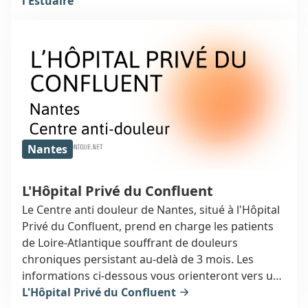
la douleur à Saint-Nazaire, au 11 boulevard
l'Estuaire
Charpak (44606).
Nantes
L'Hôpital Privé du Confluent
Le Centre anti douleur de Nantes, situé à l'Hôpital
Privé du Confluent, prend en charge les patients
de Loire-Atlantique souffrant de douleurs
chroniques persistant au-delà de 3 mois. Les
informations ci-dessous vous orienteront vers un
spécialiste de la douleur à Nantes, au 2 rue Eric
L'Hôpital Privé du Confluent