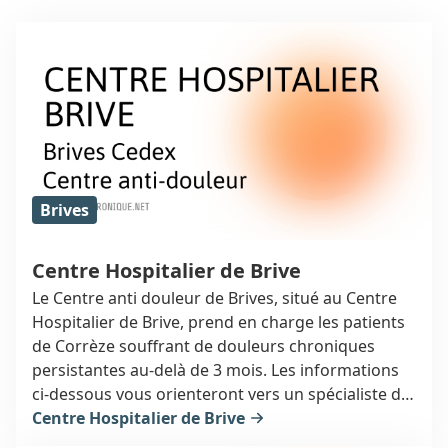
Brives
Centre Hospitalier de Brive
Le Centre anti douleur de Brives, situé au Centre
Hospitalier de Brive, prend en charge les patients
de Corrèze souffrant de douleurs chroniques
persistantes au-delà de 3 mois. Les informations
ci-dessous vous orienteront vers un spécialiste de
la douleur à Brives, au 1 boulevard du Dr Verlhac -
Centre Hospitalier de Brive
CS 70432 (19312).