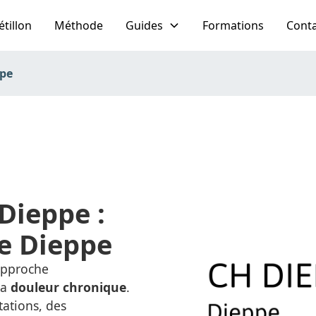
étillon
Méthode
Guides
Formations
Cont
pe
Dieppe :
de Dieppe
approche
la
douleur chronique
.
ations, des