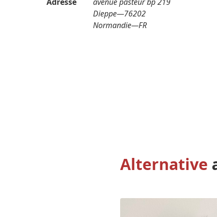
Adresse
avenue pasteur bp 219
Dieppe
—
76202
Normandie
—
FR
Alternative
a