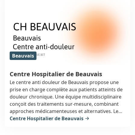
Beauvais
Centre Hospitalier de Beauvais
Le centre anti douleur de Beauvais propose une
prise en charge complète aux patients atteints de
douleur chronique. Une équipe multidisciplinaire
conçoit des traitements sur-mesure, combinant
approches médicamenteuses et alternatives. Le
but est d'améliorer le quotidien des patients en
Centre Hospitalier de Beauvais
apaisant durablement leurs douleurs.