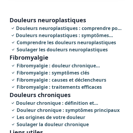
douleurs neuroplastiques
Douleurs neuroplastiques : comprendre pour
Douleurs neuroplastiques : symptômes
agir
révélateurs
Comprendre les douleurs neuroplastiques
Soulager les douleurs neuroplastiques
fibromyalgie
Fibromyalgie : douleur chronique
invalidante
Fibromyalgie : symptômes clés
Fibromyalgie : causes et déclencheurs
Fibromyalgie : traitements efficaces
Douleurs chroniques
Douleur chronique : définition et
caractéristiques
Douleur chronique : symptômes principaux
Les origines de votre douleur
Soulager la douleur chronique
Liens utiles